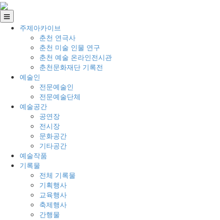
주제아카이브
춘천 연극사
춘천 미술 인물 연구
춘천 예술 온라인전시관
춘천문화재단 기록전
예술인
전문예술인
전문예술단체
예술공간
공연장
전시장
문화공간
기타공간
예술작품
기록물
전체 기록물
기획행사
교육행사
축제행사
간행물