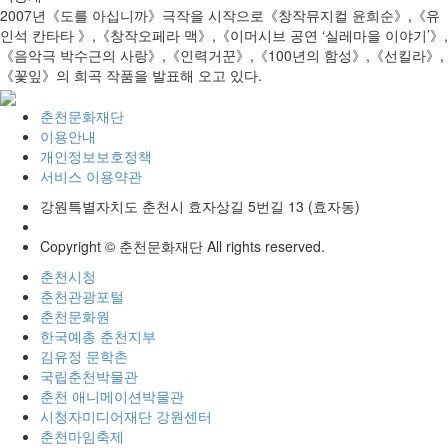
2007년《도를 아십니까》극작을 시작으로《창작뮤지컬 윤희순》,《유
인석 칸타타 》,《창작오페라 맥》,《이머시브 공연 ‘실레마을 이야기’》,
《음악극 박수근의 사랑》,《인력거꾼》,《100년의 함성》,《선킬라》,
《꽃잎》의 희곡 작품을 발표해 오고 있다.
춘천문화재단
이용안내
개인정보보호정책
서비스 이용약관
강원특별자치도 춘천시 효자상길 5번길 13 (효자동)
Copyright © 춘천문화재단 All rights reserved.
춘천시청
춘천관광포털
춘천문화원
한국예총 춘천지부
김유정 문학촌
국립춘천박물관
춘천 애니메이션박물관
시청자미디어재단 강원센터
춘천마임축제