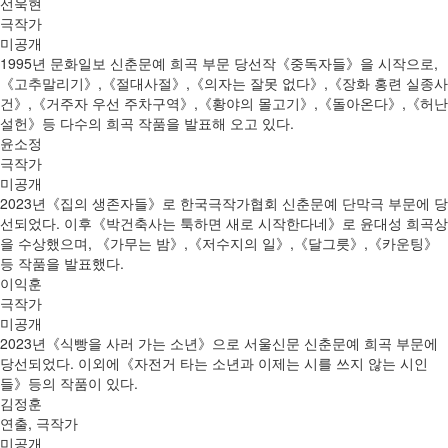
선욱현
극작가
미공개
1995년 문화일보 신춘문예 희곡 부문 당선작《중독자들》을 시작으로,
《고추말리기》,《절대사절》,《의자는 잘못 없다》,《장화 홍련 실종사
건》,《거주자 우선 주차구역》,《황야의 몰고기》,《돌아온다》,《허난
설헌》등 다수의 희곡 작품을 발표해 오고 있다.
윤소정
극작가
미공개
2023년《집의 생존자들》로 한국극작가협회 신춘문예 단막극 부문에 당
선되었다. 이후《박건축사는 툭하면 새로 시작한다네》로 윤대성 희곡상
을 수상했으며, 《가무는 밤》,《저수지의 일》,《달그릇》,《카운팅》
등 작품을 발표했다.
이익훈
극작가
미공개
2023년《식빵을 사러 가는 소년》으로 서울신문 신춘문예 희곡 부문에
당선되었다. 이외에《자전거 타는 소년과 이제는 시를 쓰지 않는 시인
들》등의 작품이 있다.
김정훈
연출, 극작가
미공개