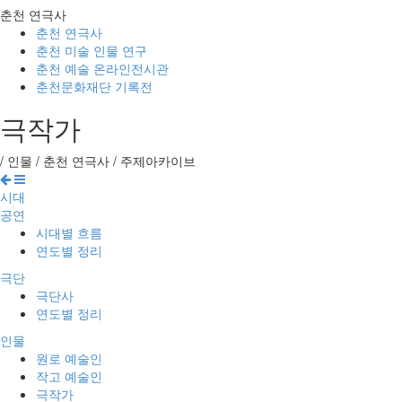
춘천 연극사
춘천 연극사
춘천 미술 인물 연구
춘천 예술 온라인전시관
춘천문화재단 기록전
극작가
/
인물
/
춘천 연극사
/
주제아카이브
시대
공연
시대별 흐름
연도별 정리
극단
극단사
연도별 정리
인물
원로 예술인
작고 예술인
극작가