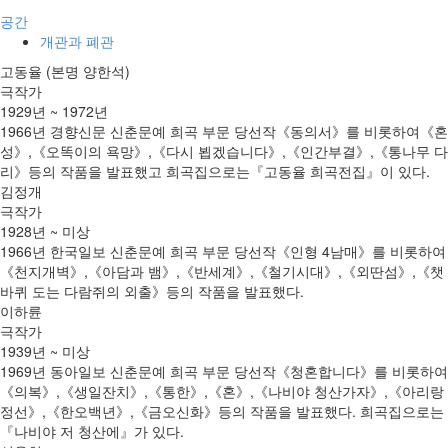
공간
개관과 폐관
고동율 (본명 양한석)
극작가
1929년 ~ 1972년
1966년 경향신문 신춘문예 희곡 부문 당선작《동의서》를 비롯하여《혼
성》,《오똑이의 욕망》,《다시 뵙겠습니다》,《인간부결》,《통나무 다
리》등의 작품을 발표했고 희곡집으로는『고동율 희곡전집』이 있다.
김정개
극작가
1928년 ~ 미상
1966년 한국일보 신춘문예 희곡 부문 당선작《인형 4남매》를 비롯하여
《천지개벽》,《아담과 뱀》,《반세계》,《철기시대》,《외딴섬》,《챗
바퀴 도는 다람쥐의 외출》등의 작품을 발표했다.
이하륜
극작가
1939년 ~ 미상
1969년 동아일보 신춘문예 희곡 부문 당선작《청혼합니다》를 비롯하여
《의복》,《생일잔치》,《통한》,《혼》,《나비야 청산가자》,《아리랑
정선》,《한오백년》,《금오신화》등의 작품을 발표했다. 희곡집으로는
『나비야 저 청산에』가 있다.