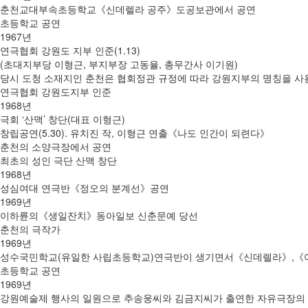
춘천교대부속초등학교《신데렐라 공주》도공보관에서 공연
초등학교 공연
1967년
연극협회 강원도 지부 인준(1.13)
(초대지부당 이형근, 부지부장 고동율, 총무간사 이기원)
당시 도청 소재지인 춘천은 협회정관 규정에 따라 강원지부의 명칭을 사
연극협회 강원도지부 인준
1968년
극회 ‘산맥’ 창단(대표 이형근)
창립공연(5.30). 유치진 작, 이형근 연출《나도 인간이 되련다》
춘천의 소양극장에서 공연
최초의 성인 극단 산맥 창단
1968년
성심여대 연극반《정오의 분계선》공연
1969년
이하륜의《생일잔치》동아일보 신춘문예 당선
춘천의 극작가
1969년
성수국민학교(유일한 사립초등학교)연극반이 생기면서《신데렐라》,《
초등학교 공연
1969년
강원예술제 행사의 일원으로 추송웅씨와 김금지씨가 출연한 자유극장의《타이