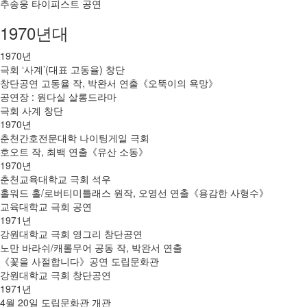
추송웅 타이피스트 공연
1970년대
1970년
극회 ‘사계’(대표 고동율) 창단
창단공연 고동율 작, 박완서 연출《오뚝이의 욕망》
공연장 : 원다실 살롱드라마
극회 사계 창단
1970년
춘천간호전문대학 나이팅게일 극회
호오트 작, 최백 연출《유산 소동》
1970년
춘천교육대학교 극회 석우
홀워드 홀/로버티미틀래스 원작, 오영선 연출《용감한 사형수》
교육대학교 극회 공연
1971년
강원대학교 극회 영그리 창단공연
노만 바라쉬/캐롤무어 공동 작, 박완서 연출
《꽃을 사절합니다》공연 도립문화관
강원대학교 극회 창단공연
1971년
4월 20일 도립문화관 개관