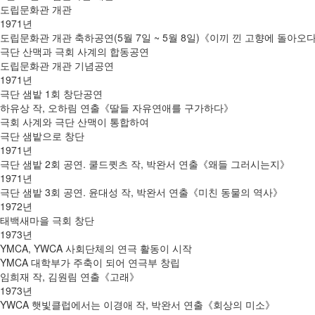
도립문화관 개관
1971년
도립문화관 개관 축하공연(5월 7일 ~ 5월 8일)《이끼 낀 고향에 돌아오
극단 산맥과 극회 사계의 합동공연
도립문화관 개관 기념공연
1971년
극단 샘밭 1회 창단공연
하유상 작, 오하림 연출《딸들 자유연애를 구가하다》
극회 사계와 극단 산맥이 통합하여
극단 샘밭으로 창단
1971년
극단 샘밭 2회 공연. 쿨드큇츠 작, 박완서 연출《왜들 그러시는지》
1971년
극단 샘밭 3회 공연. 윤대성 작, 박완서 연출《미친 동물의 역사》
1972년
태백새마을 극회 창단
1973년
YMCA, YWCA 사회단체의 연극 활동이 시작
YMCA 대학부가 주축이 되어 연극부 창립
임희재 작, 김원림 연출《고래》
1973년
YWCA 햇빛클럽에서는 이경애 작, 박완서 연출《회상의 미소》