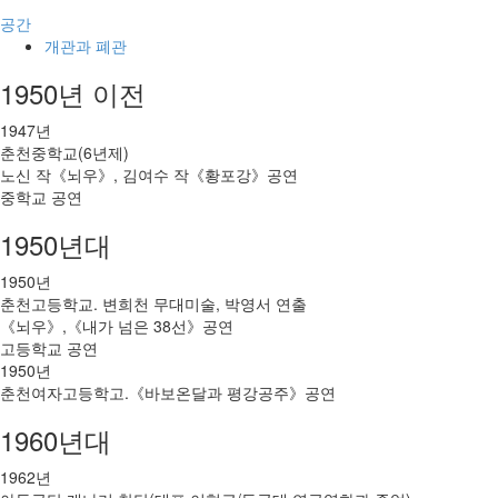
공간
개관과 폐관
1950년 이전
1947년
춘천중학교(6년제)
노신 작《뇌우》, 김여수 작《황포강》공연
중학교 공연
1950년대
1950년
춘천고등학교. 변희천 무대미술, 박영서 연출
《뇌우》,《내가 넘은 38선》공연
고등학교 공연
1950년
춘천여자고등학고.《바보온달과 평강공주》공연
1960년대
1962년