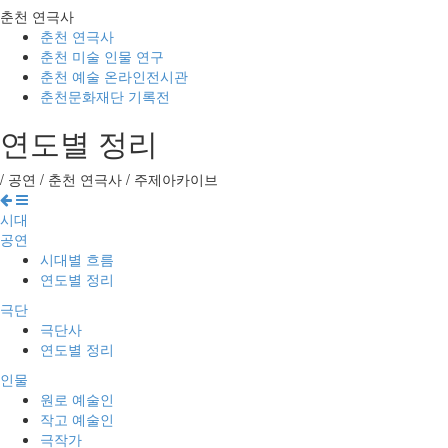
춘천 연극사
춘천 연극사
춘천 미술 인물 연구
춘천 예술 온라인전시관
춘천문화재단 기록전
연도별 정리
/
공연
/
춘천 연극사
/
주제아카이브
시대
공연
시대별 흐름
연도별 정리
극단
극단사
연도별 정리
인물
원로 예술인
작고 예술인
극작가