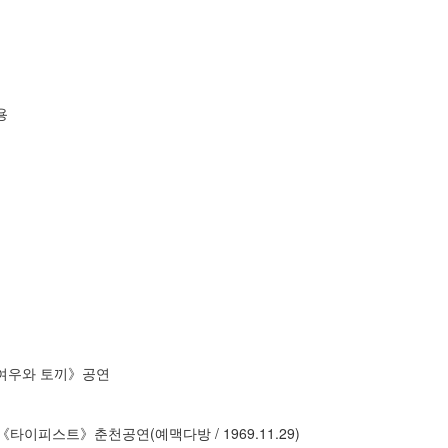
용
여우와 토끼》공연
피스트》춘천공연(예맥다방 / 1969.11.29)