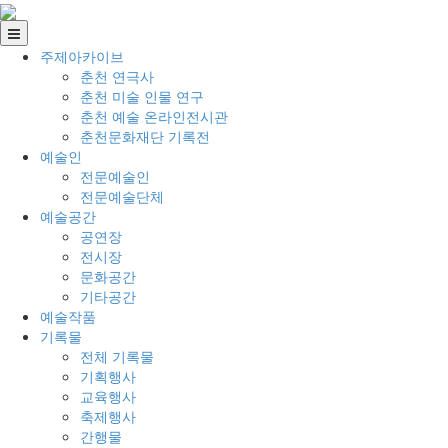
주제아카이브
춘천 연극사
춘천 미술 인물 연구
춘천 예술 온라인전시관
춘천문화재단 기록전
예술인
전문예술인
전문예술단체
예술공간
공연장
전시장
문화공간
기타공간
예술작품
기록물
전체 기록물
기획행사
교육행사
축제행사
간행물