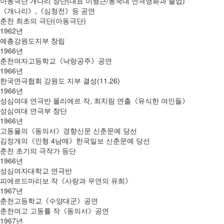
아동극단 개나리 창단(대표 이형근/동국대 연극영화과 졸업)
《개나리》,《심청전》등 공연
춘천 최초의 극단(아동극단)
1962년
예총강원도지부 창립
1966년
춘천여자고등학교《낙랑공주》공연
1966년
한국연극협회 강원도 지부 결성(11.26)
1966년
성심여대 연극반 몰리에르 작, 최치림 연출《유식한 여인들》
성심여대 연극부 창단
1966년
고동율의《동의서》경향신문 신춘문예 당선
김정개의《인형 4남매》한국일보 신춘문예 당선
춘천 초기의 극작가 등단
1966년
성심여자대학교 연극반
피에르드마리보 작《사랑과 우연의 유희》
1967년
춘천고등학교《수양대군》공연
춘천여고 고동률 작《동의서》공연
1967년