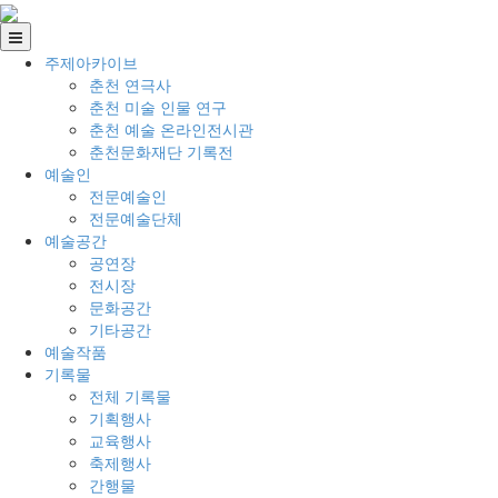
주제아카이브
춘천 연극사
춘천 미술 인물 연구
춘천 예술 온라인전시관
춘천문화재단 기록전
예술인
전문예술인
전문예술단체
예술공간
공연장
전시장
문화공간
기타공간
예술작품
기록물
전체 기록물
기획행사
교육행사
축제행사
간행물