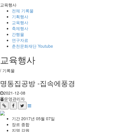
교육행사
전체 기록물
기획행사
교육행사
축제행사
간행물
연구자료
춘천문화재단 Youtube
교육행사
/
기록물
명동집공방 -집속에풍경
2021-12-08
운영관리자
기간
2017년 05월 07일
장르
종합
지역
강원