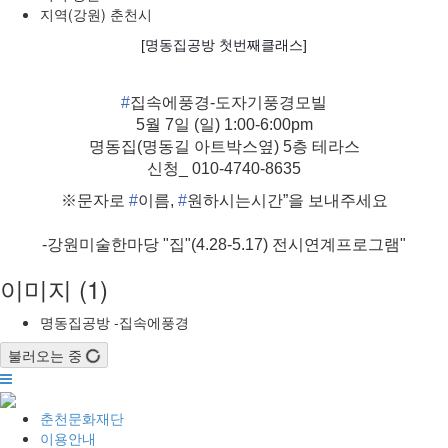
지역(강원)
춘천시
[명동집공방 첫번째클래스]
#
집속에풍경
-도자기풍경모빌
5월 7일 (일) 1:00-6:00pm
명동집(명동길 아트박스옆) 5층 테라스
신청_
010-4740-8635
※문자로
#
이름
,
#
원하시는시간
”을 보내주세요
-강원미술한마당 "집"(4.28-5.17) 전시연계프로그램"
이미지 (1)
명동집공방 -집속에풍경
불러오는 중
춘천문화재단
이용안내