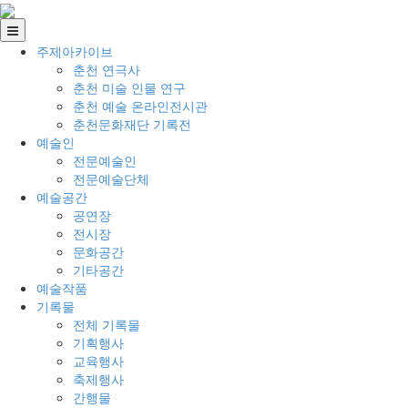
주제아카이브
춘천 연극사
춘천 미술 인물 연구
춘천 예술 온라인전시관
춘천문화재단 기록전
예술인
전문예술인
전문예술단체
예술공간
공연장
전시장
문화공간
기타공간
예술작품
기록물
전체 기록물
기획행사
교육행사
축제행사
간행물