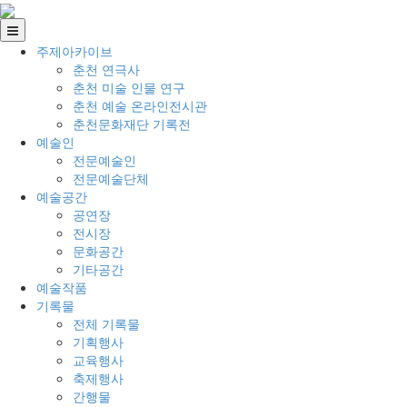
주제아카이브
춘천 연극사
춘천 미술 인물 연구
춘천 예술 온라인전시관
춘천문화재단 기록전
예술인
전문예술인
전문예술단체
예술공간
공연장
전시장
문화공간
기타공간
예술작품
기록물
전체 기록물
기획행사
교육행사
축제행사
간행물