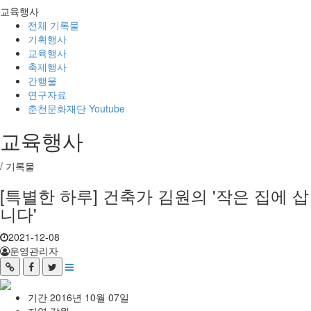
교육행사
전체 기록물
기획행사
교육행사
축제행사
간행물
연구자료
춘천문화재단 Youtube
교육행사
/
기록물
[특별한 하루] 건축가 김원의 '작은 집에 삽
니다'
2021-12-08
운영관리자
기간
2016년 10월 07일
지역
강원