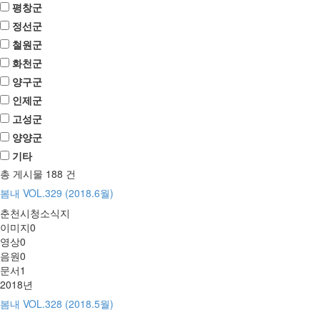
평창군
정선군
철원군
화천군
양구군
인제군
고성군
양양군
기타
총 게시물
188
건
봄내 VOL.329 (2018.6월)
춘천시청소식지
이미지
0
영상
0
음원
0
문서
1
2018년
봄내 VOL.328 (2018.5월)