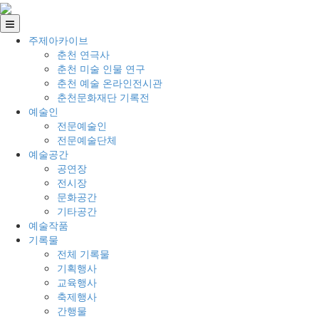
주제아카이브
춘천 연극사
춘천 미술 인물 연구
춘천 예술 온라인전시관
춘천문화재단 기록전
예술인
전문예술인
전문예술단체
예술공간
공연장
전시장
문화공간
기타공간
예술작품
기록물
전체 기록물
기획행사
교육행사
축제행사
간행물