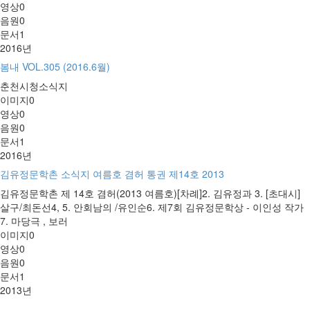
영상
0
음원
0
문서
1
2016년
봄내 VOL.305 (2016.6월)
춘천시청소식지
이미지
0
영상
0
음원
0
문서
1
2016년
김유정문학촌 소식지 여름호 겸허 통권 제14호 2013
김유정문학촌 제 14호 겸허(2013 여름호)[차례]2. 김유정과 3. [초대시]
살구/최돈선4, 5. 안회남의 /유인순6. 제7회 김유정문학상 - 이인성 작가
7. 마당극 , 보러
이미지
0
영상
0
음원
0
문서
1
2013년