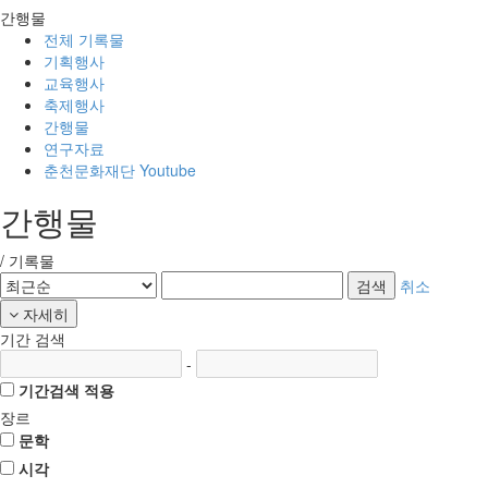
간행물
전체 기록물
기획행사
교육행사
축제행사
간행물
연구자료
춘천문화재단 Youtube
간행물
/
기록물
검색
취소
자세히
기간 검색
-
기간검색 적용
장르
문학
시각