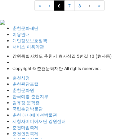
6
7
8
춘천문화재단
이용안내
개인정보보호정책
서비스 이용약관
강원특별자치도 춘천시 효자상길 5번길 13 (효자동)
Copyright © 춘천문화재단 All rights reserved.
춘천시청
춘천관광포털
춘천문화원
한국예총 춘천지부
김유정 문학촌
국립춘천박물관
춘천 애니메이션박물관
시청자미디어재단 강원센터
춘천마임축제
춘천인형극제