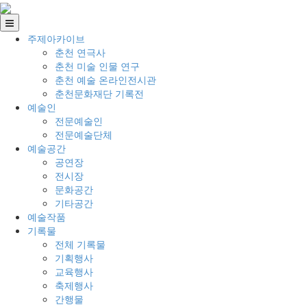
주제아카이브
춘천 연극사
춘천 미술 인물 연구
춘천 예술 온라인전시관
춘천문화재단 기록전
예술인
전문예술인
전문예술단체
예술공간
공연장
전시장
문화공간
기타공간
예술작품
기록물
전체 기록물
기획행사
교육행사
축제행사
간행물