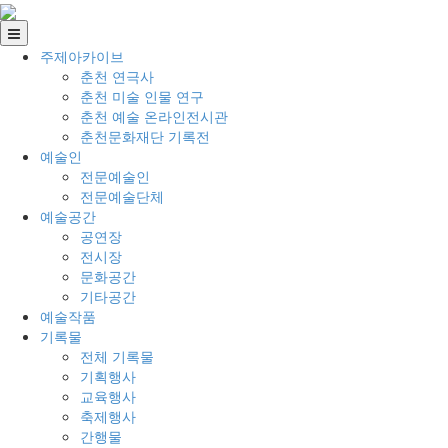
주제아카이브
춘천 연극사
춘천 미술 인물 연구
춘천 예술 온라인전시관
춘천문화재단 기록전
예술인
전문예술인
전문예술단체
예술공간
공연장
전시장
문화공간
기타공간
예술작품
기록물
전체 기록물
기획행사
교육행사
축제행사
간행물