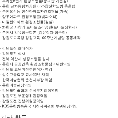
· 부라운5번가 환경조형물(봉의산 가는길)
· 춘천 근화동평화공원 6.25참전학도병 충혼탑
· 춘천요선동 한신아파트환경조형물(가족)
· 양우아파트 환경조형물(빛과소리)
· 마젤란아파트 환경조형물(결실)
· 화천군 사창리 토마토조각공원(토마토삼형제)
· 춘천시 김유정문학촌 (김유정과 점순이)
· 강원도교육청 강원교육100주년기념탑 공동제작
· 강원도전 초대작가
· 강원도전 심사
· 전북 익산시 상징조형물 심사
· 춘천시 공공건축 환경조형물심의위원역임
· 강원도 교원미전추천작가 역임
· 성수고등학교 교사22년 재직
· 한국미술협회 춘천지부장 역임
· 춘천미술관장역임
· 강원도미술협회 수석부지회장역임
· 강원도전 부운영위원장역임
· 강원도전 집행위원장역임
· KBS춘천방송총국 시청자위원회 부위원장역임
기타 활동