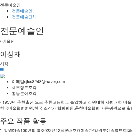
전문예술인
전문예술인
전문예술단체
전문예술인
/
예술인
이성재
시각
이메일
sjlcs8248@naver,com
세부장르
조각
활동분야
조각
· 1953년 춘천출신 으로 춘천고등학교 졸업하고 강원대학 사범대학 미
한국미술협회회원,한국 조각가 협회회원,춘천미술협회 자문위원으로 활
주요 작품 활동
"· 강원미술100년의 봄/2022년12월9일/춘천미술관/강원도예술총연합