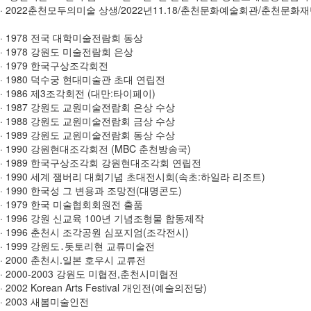
· 2022춘천모두의미술 상생/2022년11.18/춘천문화예술회관/춘천문화
· 1978 전국 대학미술전람회 동상
· 1978 강원도 미술전람회 은상
· 1979 한국구상조각회전
· 1980 덕수궁 현대미술관 초대 연립전
· 1986 제3조각회전 (대만:타이페이)
· 1987 강원도 교원미술전람회 은상 수상
· 1988 강원도 교원미술전람회 금상 수상
· 1989 강원도 교원미술전람회 동상 수상
· 1990 강원현대조각회전 (MBC 춘천방송국)
· 1989 한국구상조각회 강원현대조각회 연립전
· 1990 세계 잼버리 대회기념 초대전시회(속초:하일라 리조트)
· 1990 한국성 그 변용과 조망전(대명콘도)
· 1979 한국 미술협회회원전 출품
· 1996 강원 신교육 100년 기념조형물 합동제작
· 1996 춘천시 조각공원 심포지엄(조각전시)
· 1999 강원도․돗토리현 교류미술전
· 2000 춘천시.일본 호우시 교류전
· 2000-2003 강원도 미협전,춘천시미협전
· 2002 Korean Arts Festival 개인전(예술의전당)
· 2003 새봄미술인전